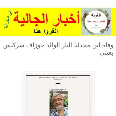
وفاة ابن مجدليا البار الوالد جوزاف سركيس
بعيني